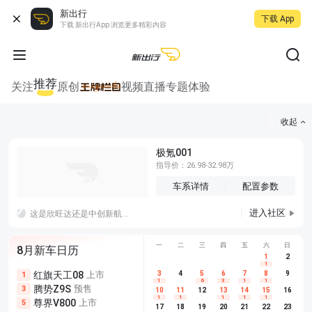
新出行
下载 App
下载 新出行App 浏览更多精彩内容
推荐
关注
原创
视频
直播
专题
体验
收起
极氪001
指导价：26.98-32.98万
车系详情
配置参数
进入社区
这是欣旺达还是中创新航啊
一
二
三
四
五
六
日
8月新车日历
1
2
1
红旗天工08
上市
尊界V680
3
4
上市
5
6
7
8
埃安AION
9
1
5
5
1
6
3
1
1
腾势Z9S
预售
享界G9
预售
长城H10
3
5
5
10
11
12
13
14
15
16
1
1
1
1
1
尊界V800
上市
别克至境L7
预售
深蓝S05 
5
5
6
17
18
19
20
21
22
23