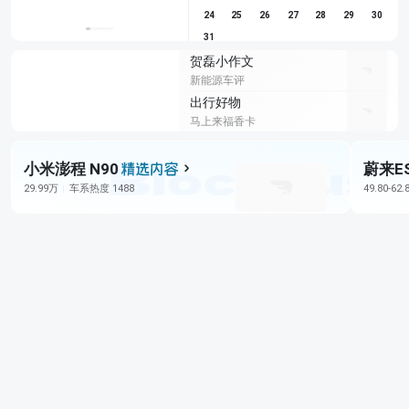
24
25
26
27
28
29
30
31
贺磊小作文
新能源车评
出行好物
马上来福香卡
小米澎程 N90
蔚来E
29.99万
车系热度 1488
49.80-62