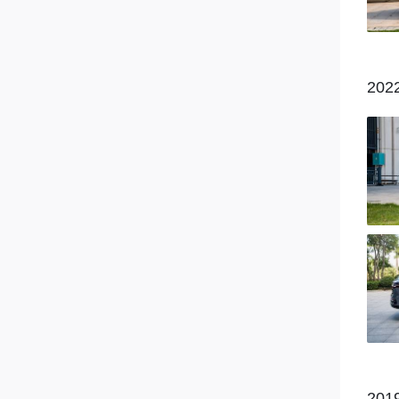
北汽新能源
博郡
202
标致
北京
拜腾
宾利
宾理
长城
20