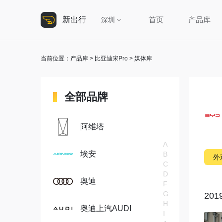
新出行
首页
产品库
深圳
当前位置：
产品库
>
比亚迪宋Pro
> 媒体库
全部品牌
阿维塔
A
埃安
B
外
C
D
奥迪
F
G
20
H
奥迪上汽AUDI
I