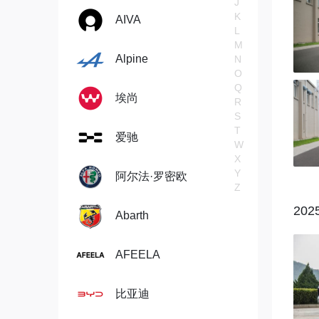
J
K
AIVA
L
M
Alpine
N
O
Q
埃尚
R
S
T
爱驰
W
X
Y
阿尔法·罗密欧
Z
202
Abarth
AFEELA
比亚迪