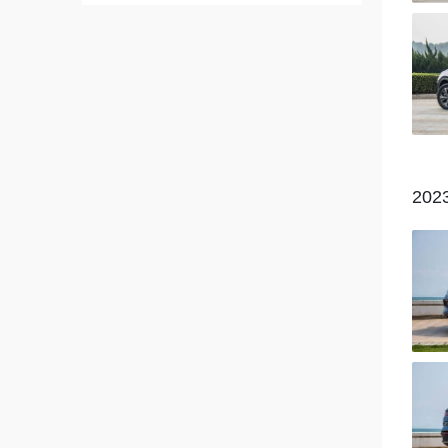
奔驰
宝马
本田
保时捷
202
北京汽车
奔腾
别克
宝骏