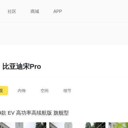
社区
商城
APP
比亚迪宋Pro
观
内饰
空间
细节
19款 EV 高功率高续航版 旗舰型